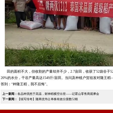
田的面积不大，但收割的产量却并不少，2.7亩田，收获了52袋谷子52
20%的水分，干谷产量高达1549斤/亩田。当问及种植户贺祖发对隆王稻
答到：“种隆王稻，我不后悔”。
上一新闻：
各品种泯然于高温，财神稻横空出世——记霍山零售商观摩会
下一新闻：
【续写传奇】隆两优华占单株有效分蘖数52根