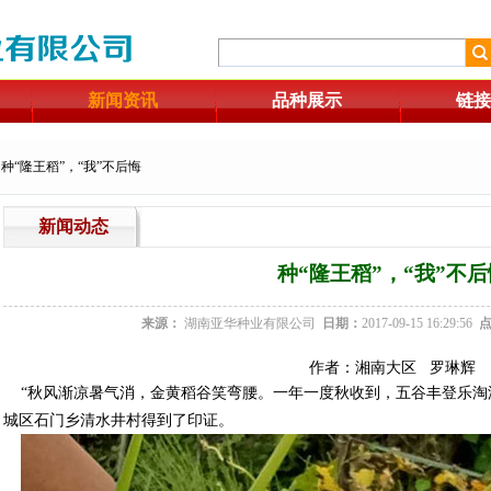
新闻资讯
品种展示
链接
种“隆王稻”，“我”不后悔
新闻动态
种“隆王稻”，“我”不后
来源：
湖南亚华种业有限公司
日期：
2017-09-15 16:29:56
作者：湘南大区 罗琳辉
“秋风渐凉暑气消，金黄稻谷笑弯腰。一年一度秋收到，五谷丰登乐淘淘”
城区石门乡清水井村得到了印证。